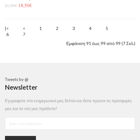
18,50€
21,50€
|<
<
1
2
3
4
5
6
7
Εμφάνιση 91 έως 99 από 99 (7 Σελ.)
Tweets by @
Newsletter
Εγγραφείτε στο ενημερωτικό μας δελτίο και δείτε πρώτοι τις προσφορές
μας και τα νέα μας προϊόντα!