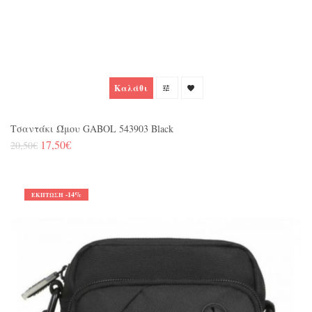
Καλάθι
Τσαντάκι Ώμου GABOL 543903 Black
17,50€
20,50€
-14%
ΈΚΠΤΩΣΗ