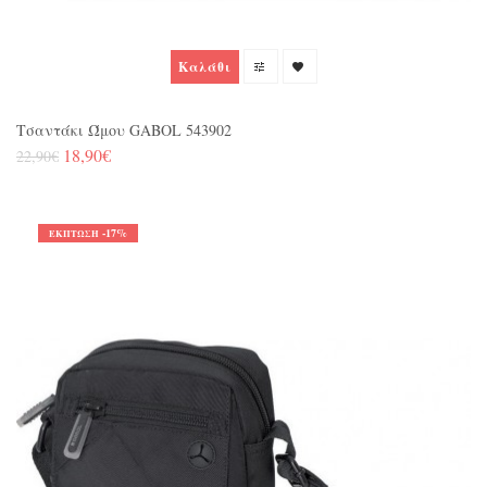
Καλάθι
Τσαντάκι Ώμου GABOL 543902
18,90€
22,90€
-17%
ΈΚΠΤΩΣΗ