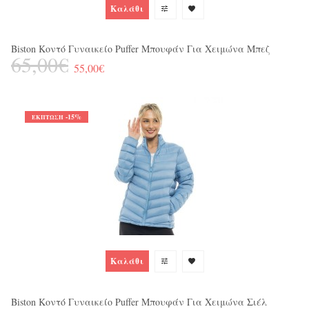
Καλάθι
BO
6
Biston Κοντό Γυναικείο Puffer Μπουφάν Για Χειμώνα Μπεζ
65,00€
55,00€
-15%
ΈΚΠΤΩΣΗ
Ja
1
Καλάθι
Biston Κοντό Γυναικείο Puffer Μπουφάν Για Χειμώνα Σιέλ