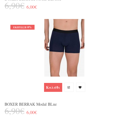
6,90€
6,00€
Sp
10
0%
ΈΚΠΤΩΣΗ
1
Καλάθι
BOXER BERRAK Modal BLue
6,90€
6,00€