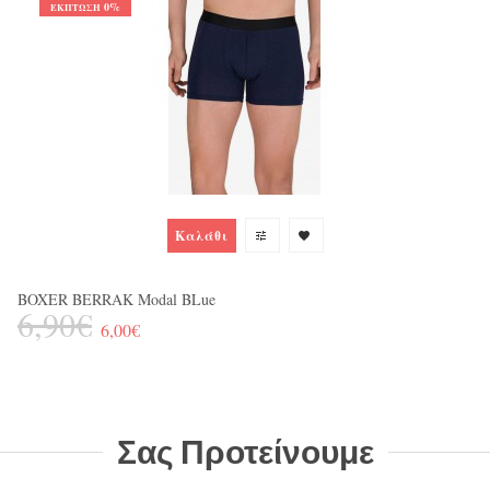
0%
ΈΚΠΤΩΣΗ
1
Καλάθι
BOXER BERRAK Modal BLue
6,90€
6,00€
Σας Προτείνουμε