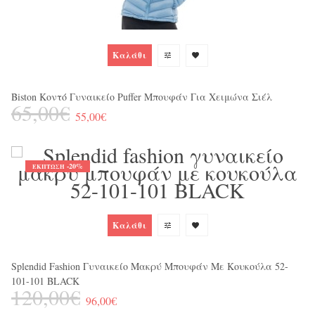
Καλάθι
Biston Κοντό Γυναικείο Puffer Μπουφάν Για Χειμώνα Σιέλ
65,00€
55,00€
-20%
ΈΚΠΤΩΣΗ
Γυ
3
Καλάθι
Splendid Fashion Γυναικείο Μακρύ Μπουφάν Με Κουκούλα 52-
101-101 BLACK
120,00€
96,00€