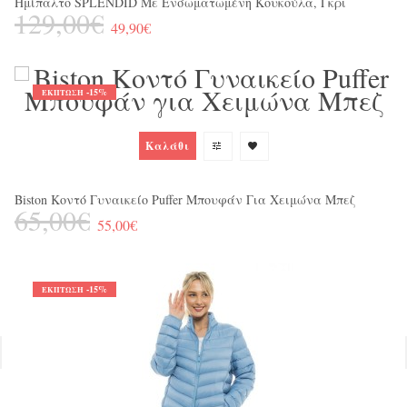
Ημίπαλτο SPLENDID Με Ενσωματωμένη Κουκούλα, Γκρι
Ja
129,00€
1
49,90€
-15%
ΈΚΠΤΩΣΗ
Καλάθι
Biston Κοντό Γυναικείο Puffer Μπουφάν Για Χειμώνα Μπεζ
65,00€
55,00€
-15%
ΈΚΠΤΩΣΗ
Γυ
3