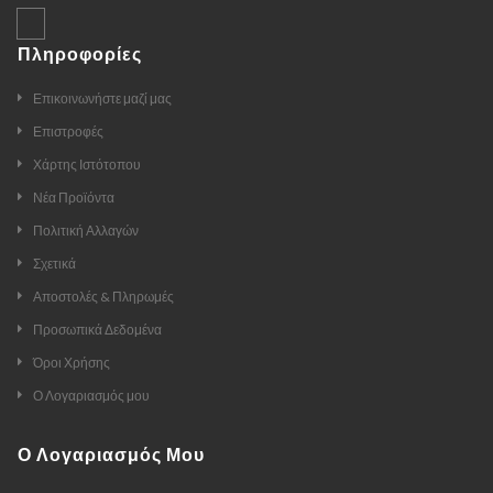
Πληροφορίες
Επικοινωνήστε μαζί μας
Επιστροφές
Χάρτης Ιστότοπου
Νέα Προϊόντα
Πολιτική Αλλαγών
Σχετικά
Αποστολές & Πληρωμές
Προσωπικά Δεδομένα
Όροι Χρήσης
Ο Λογαριασμός μου
Ο Λογαριασμός Μου