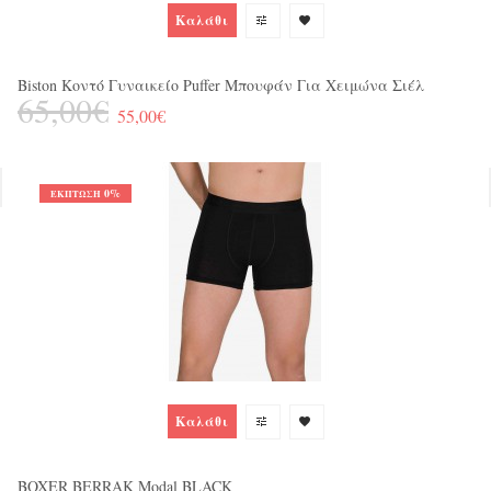
Καλάθι
Biston Κοντό Γυναικείο Puffer Μπουφάν Για Χειμώνα Σιέλ
65,00€
55,00€
0%
ΈΚΠΤΩΣΗ
Ja
1
Καλάθι
BOXER BERRAK Modal BLACK