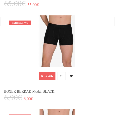
65,00€
55,00€
0%
ΈΚΠΤΩΣΗ
Ja
1
Καλάθι
BOXER BERRAK Modal BLACK
6,90€
6,00€
Sp
10