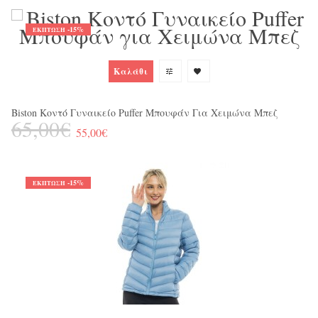
-15%
ΈΚΠΤΩΣΗ
Καλάθι
BO
6
Biston Κοντό Γυναικείο Puffer Μπουφάν Για Χειμώνα Μπεζ
65,00€
55,00€
-15%
ΈΚΠΤΩΣΗ
Ja
1